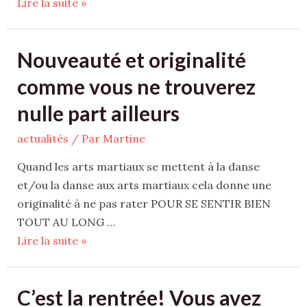
Lire la suite »
Nouveauté
Nouveauté et originalité
et
comme vous ne trouverez
originalité
nulle part ailleurs
comme
vous
actualités
/ Par
Martine
ne
trouverez
Quand les arts martiaux se mettent à la danse
nulle
et/ou la danse aux arts martiaux cela donne une
part
originalité à ne pas rater POUR SE SENTIR BIEN
ailleurs
TOUT AU LONG …
Lire la suite »
C’est la rentrée! Vous avez