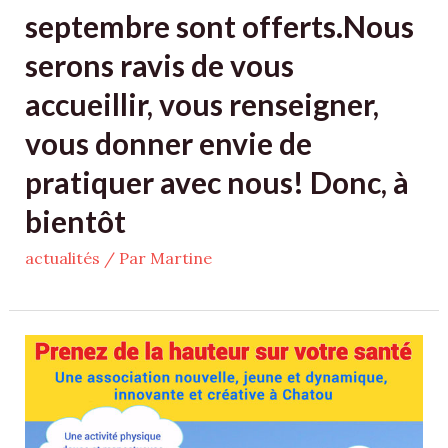
septembre sont offerts.Nous
serons ravis de vous
accueillir, vous renseigner,
vous donner envie de
pratiquer avec nous! Donc, à
bientôt
actualités
/ Par
Martine
Lancement
du
site
Synergie