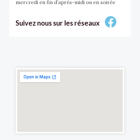
mercredi en fin d’après-midi ou en soirée
F
a
Suivez nous sur les réseaux
c
e
b
o
o
k