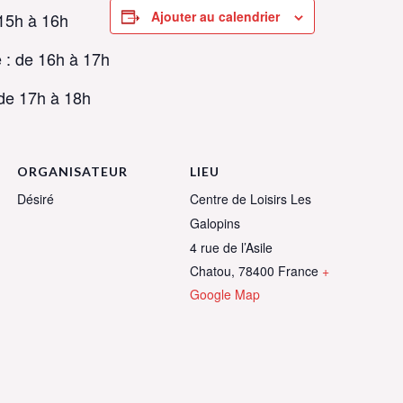
Ajouter au calendrier
 15h à 16h
 : de 16h à 17h
 de 17h à 18h
ORGANISATEUR
LIEU
Désiré
Centre de Loisirs Les
Galopins
4 rue de l’Asile
Chatou
,
78400
France
+
Google Map