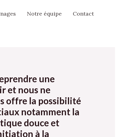
nages
Notre équipe
Contact
reprendre une
ir et nous ne
 offre la possibilité
artiaux notamment la
stique douce et
itiation à la