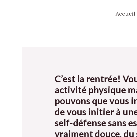
Aller
Navigation
Accueil
au
de
contenu
l’article
C’est la rentrée! V
activité physique ma
pouvons que vous inc
de vous initier à un
self-défense sans e
vraiment douce, du s